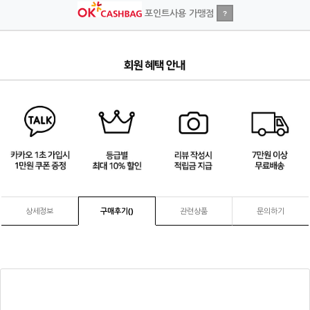
포인트사용 가맹점
?
4
/
4
상세정보
구매후기(
)
관련상품
문의하기