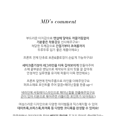
부드러운 터치감으로
맨살에 닿아도 까끌거림없이
기분좋은 착용감
을 선사해주구요~
적당한 두께감으로
간절기부터 초여름까지
두루두루 입기 좋은 제품이에요:)
프론트 전체 단추로 오픈&클로징이 손쉽게 가능하구요!
세미크롭기장이 레그라인을 더욱 길어보이게
만들어주며
소매 끝부분은 밴딩으로 제작되어 옷의 핏을 잘 잡아줘
안정적인 실루엣을 유지해 착용이 더욱 편안해요:)
프론트 앞면에 핀턱주름으로 라인을 더해주었구요
퍼프소매로 포인트를 주어 깔끔+페미닌함을 한층 up~!
넥라인에 셔링레이스라인으로 페미닌함을 연출해주었구요
끈이 있어 리본으로 묶어주면 러블리한 포인트가 되어줘요:)
여성스러운 디자인으로 다양한 아이템들과 믹스매치할 수 있어
데이트룩,오피스룩,하객룩 등 다양한 코디룩을 완성할 수 있어요!