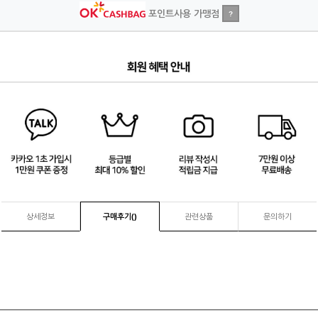
포인트사용 가맹점
?
4
/
4
상세정보
구매후기(
)
관련상품
문의하기