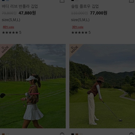
버디 리브 반폴라 집업
슬림 플로우 집업
47,880
원
77,000
원
79,800
원
110,000
원
size(S,M,L)
size(S,M,L)
★★★★★
5
★★★★★
5