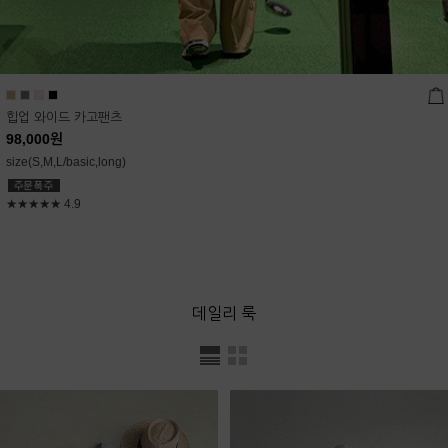
힙업 와이드 카고팬츠
98,000
원
size(S,M,L/basic,long)
★★★★★
4.9
데일리 룩