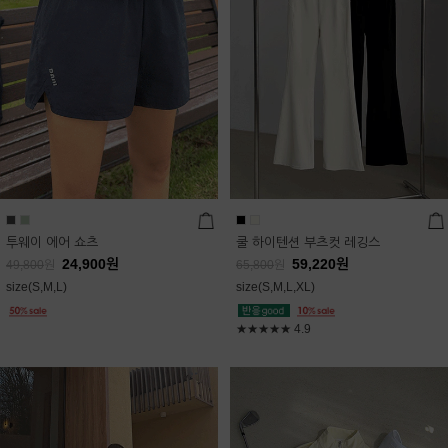
투웨이 에어 쇼츠
쿨 하이텐션 부츠컷 레깅스
24,900
원
59,220
원
49,800
원
65,800
원
size(S,M,L)
size(S,M,L,XL)
★★★★★
4.9