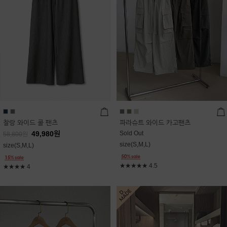
찰랑 와이드 쿨 팬츠
파라슈트 와이드 카고팬츠
49,980
원
Sold Out
58,800
원
size(S,M,L)
size(S,M,L)
★★★★★
4.5
★★★★
4