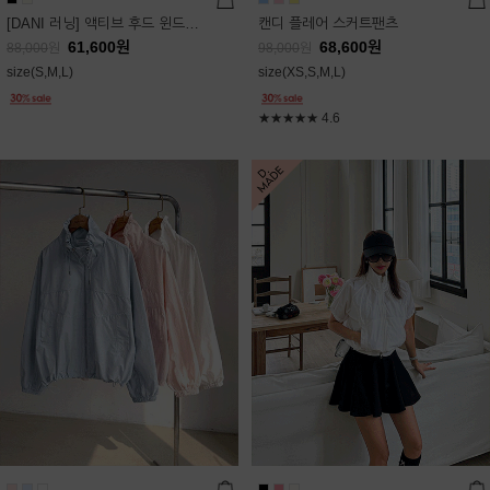
[DANI 러닝] 액티브 후드 윈드점퍼
캔디 플레어 스커트팬츠
61,600
원
68,600
원
88,000
원
98,000
원
size(S,M,L)
size(XS,S,M,L)
★★★★★
4.6