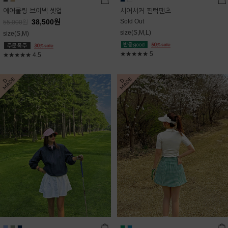
에어쿨링 브이넥 셋업
시어서커 핀턱팬츠
38,500
원
Sold Out
55,000
원
size(S,M,L)
size(S,M)
★★★★★
5
★★★★★
4.5