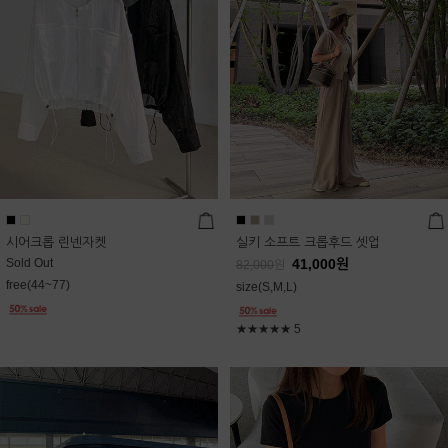
시어크롭 린넨자켓
실키 소프트 크롭후드 셋업
Sold Out
41,000
원
82,000
원
free(44~77)
size(S,M,L)
★★★★★
5