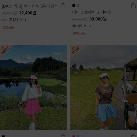
[DANI 러닝] 로드 러닝 5부레깅스
에어 스트레치 조거팬츠
12,400
원
24,800
원
39,900
원
66,500
원
size(S,M,L,XL)
size(S,M,L)