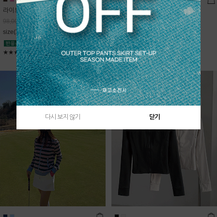
라이트데님 핀턱 스커트
블룸 하이넥 니트집업
68,600
원
Sold Out
98,000
원
free(44~66)
size(XS,S,M,L)
★★★★★
4.9
★★★★★
5
다시 보지 않기
닫기