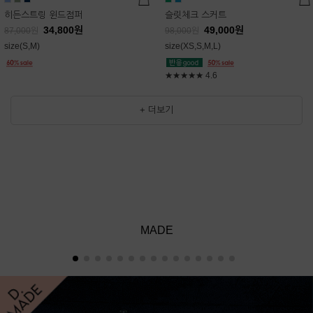
히든스트링 윈드점퍼
슬릿체크 스커트
34,800
원
49,000
원
87,000
원
98,000
원
size(S,M)
size(XS,S,M,L)
★★★★★
4.6
+ 더보기
MADE