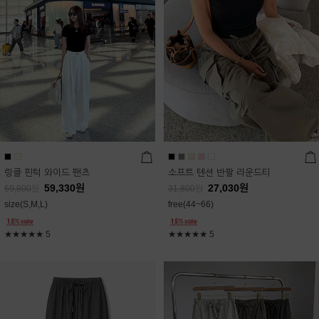
링클 핀턱 와이드 팬츠
소프트 텐션 반팔 라운드티
59,330
원
27,030
원
69,800
원
31,800
원
size(S,M,L)
free(44~66)
★★★★★
5
★★★★★
5