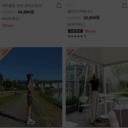
에어쿨링 핀턱 와이드팬츠
쿨터치 카라나시
44,880
원
74,800
원
32,800
원
46,800
원
size(S,M,L)
size(S,M,L)
★★★★★
5