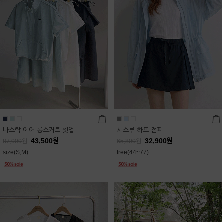
바스락 에어 롱스커트 셋업
시스루 하프 점퍼
43,500
원
32,900
원
87,000
원
65,800
원
size(S,M)
free(44~77)