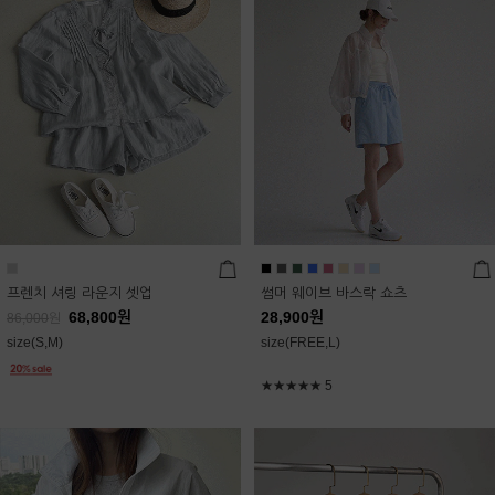
프렌치 셔링 라운지 셋업
썸머 웨이브 바스락 쇼츠
68,800
원
28,900
원
86,000
원
size(S,M)
size(FREE,L)
★★★★★
5