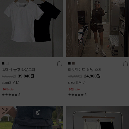
백메쉬 쿨링 라운드티
라잇웨이트 러닝 쇼츠
39,840
원
24,900
원
49,800
원
49,800
원
size(S,M,L)
size(S,M,L)
★★★★★
5
★★★★★
5