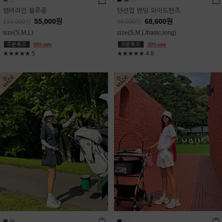
엠버라인 블루종
텐션업 밴딩 와이드팬츠
55,000
원
68,600
원
110,000
원
98,000
원
size(S,M,L)
size(S,M,L/basic,long)
★★★★★
5
★★★★★
4.8