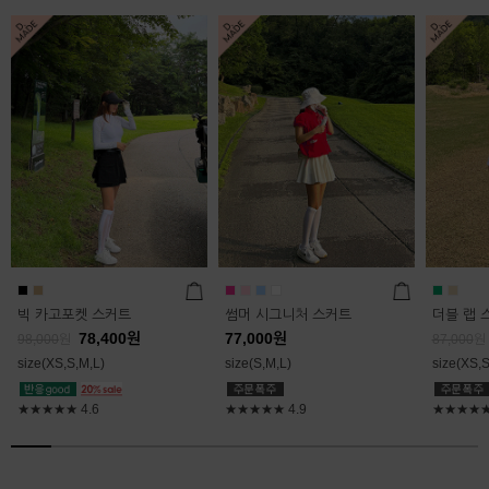
빅 카고포켓 스커트
썸머 시그니처 스커트
더블 랩 
78,400
원
77,000
원
98,000
원
87,000
원
size(XS,S,M,L)
size(S,M,L)
size(XS,S
★★★★★
4.6
★★★★★
4.9
★★★★