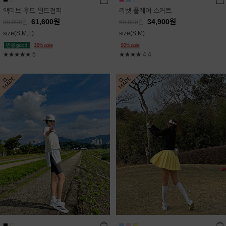
액티브 후드 윈드점퍼
리벳 플레어 스커트
61,600
원
34,900
원
88,000
원
69,800
원
size(S,M,L)
size(S,M)
★★★★★
5
★★★★
4.4