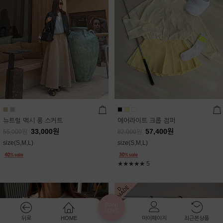
뉴트럴 맥시 롱 스커트
에어라이트 크롭 점퍼
33,000
원
57,400
원
55,000
원
82,000
원
size(S,M,L)
size(S,M,L)
★★★★★
5
DANI
LOVE
뒤로
HOME
마이페이지
최근본상품