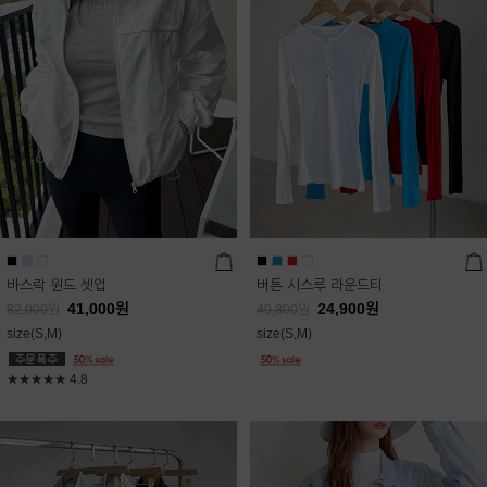
바스락 윈드 셋업
버튼 시스루 라운드티
41,000
원
24,900
원
82,000
원
49,800
원
size(S,M)
size(S,M)
★★★★★
4.8