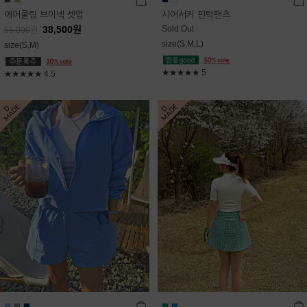
에어쿨링 브이넥 셋업
시어서커 핀턱팬츠
38,500
원
Sold Out
55,000
원
size(S,M,L)
size(S,M)
★★★★★
5
★★★★★
4.5