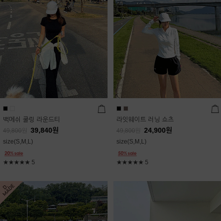
백메쉬 쿨링 라운드티
라잇웨이트 러닝 쇼츠
39,840
원
24,900
원
49,800
원
49,800
원
size(S,M,L)
size(S,M,L)
★★★★★
5
★★★★★
5