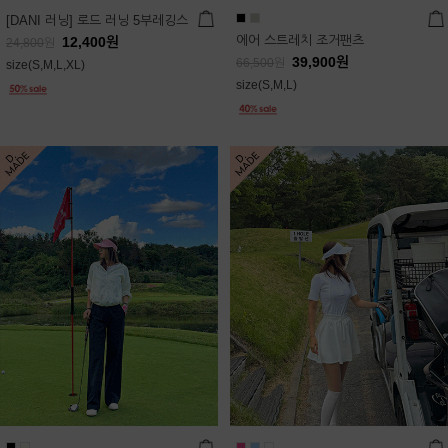
[DANI 러닝] 로드 러닝 5부레깅스
에어 스트레치 조거팬츠
12,400
원
24,800
원
39,900
원
66,500
원
size(S,M,L,XL)
size(S,M,L)