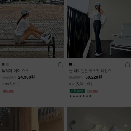
투웨이 에어 쇼츠
쿨 하이텐션 부츠컷 레깅스
24,900
원
59,220
원
49,800
원
65,800
원
size(S,M,L)
size(S,M,L,XL)
★★★★★
4.9