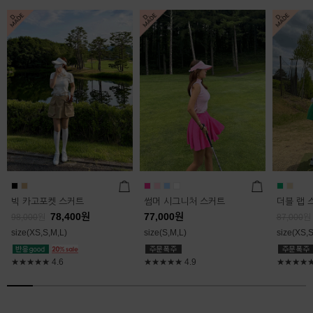
빅 카고포켓 스커트
썸머 시그니처 스커트
더블 랩 
78,400
원
77,000
원
98,000
원
87,000
원
size(XS,S,M,L)
size(S,M,L)
size(XS,S
★★★★★
4.6
★★★★★
4.9
★★★★