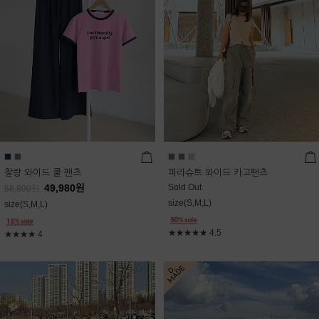
찰랑 와이드 쿨 팬츠
파라슈트 와이드 카고팬츠
49,980
원
Sold Out
58,800
원
size(S,M,L)
size(S,M,L)
★★★★★
4.5
★★★★
4