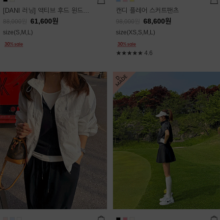
[DANI 러닝] 액티브 후드 윈드점퍼
캔디 플레어 스커트팬츠
61,600
원
68,600
원
88,000
원
98,000
원
size(S,M,L)
size(XS,S,M,L)
★★★★★
4.6