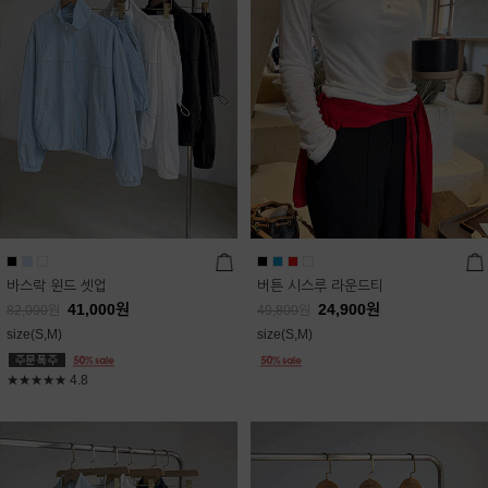
바스락 윈드 셋업
버튼 시스루 라운드티
41,000
원
24,900
원
82,000
원
49,800
원
size(S,M)
size(S,M)
★★★★★
4.8