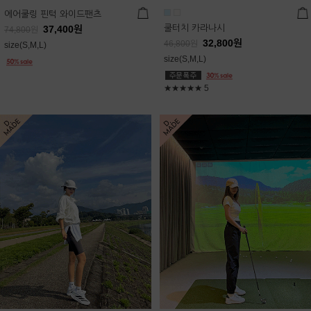
에어쿨링 핀턱 와이드팬츠
쿨터치 카라나시
37,400
원
74,800
원
32,800
원
46,800
원
size(S,M,L)
size(S,M,L)
★★★★★
5