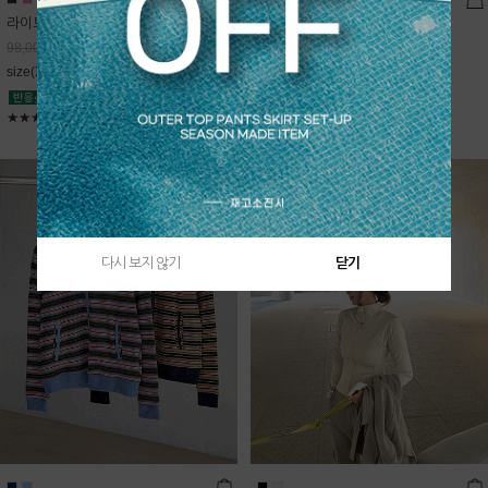
라이트데님 핀턱 스커트
블룸 하이넥 니트집업
68,600
원
Sold Out
98,000
원
free(44~66)
size(XS,S,M,L)
★★★★★
4.9
★★★★★
5
다시 보지 않기
닫기