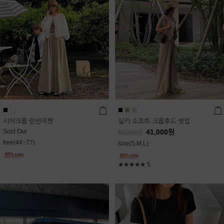
시어크롭 린넨자켓
실키 소프트 크롭후드 셋업
Sold Out
41,000
원
82,000
원
free(44~77)
size(S,M,L)
★★★★★
5