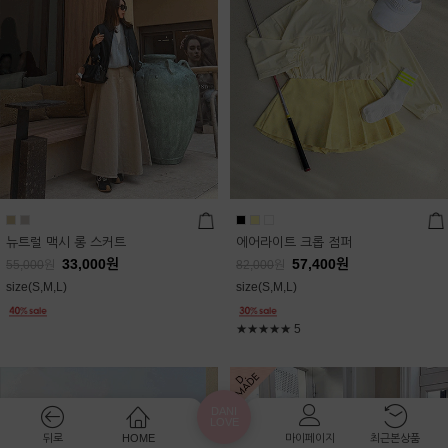
뉴트럴 맥시 롱 스커트
에어라이트 크롭 점퍼
33,000
원
57,400
원
55,000
원
82,000
원
size(S,M,L)
size(S,M,L)
★★★★★
5
DANI
LOVE
뒤로
HOME
마이페이지
최근본상품