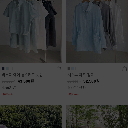
바스락 에어 롱스커트 셋업
시스루 하프 점퍼
43,500
원
32,900
원
87,000
원
65,800
원
size(S,M)
free(44~77)