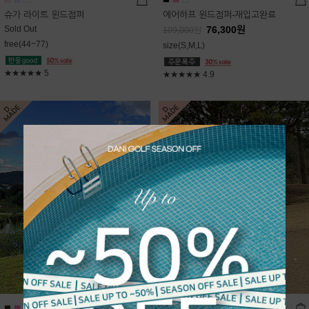
슈가 라이트 윈드점퍼
에어하프 윈드점퍼-재입고완료
Sold Out
76,300
원
109,000
원
free(44~77)
size(S,M,L)
★★★★★
5
★★★★★
4.9