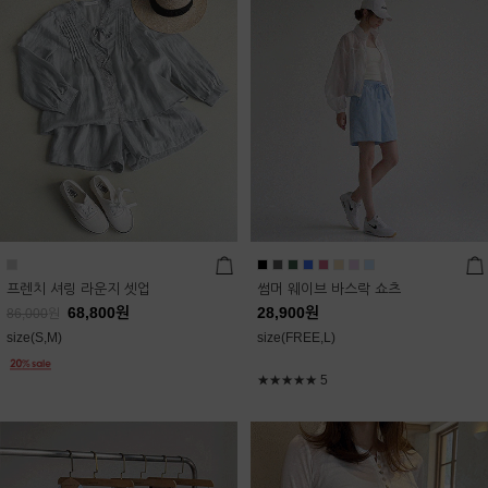
프렌치 셔링 라운지 셋업
썸머 웨이브 바스락 쇼츠
68,800
원
28,900
원
86,000
원
size(S,M)
size(FREE,L)
★★★★★
5