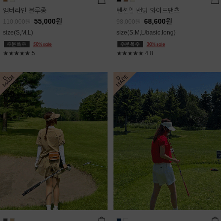
엠버라인 블루종
텐션업 밴딩 와이드팬츠
55,000
원
68,600
원
110,000
원
98,000
원
size(S,M,L)
size(S,M,L/basic,long)
★★★★★
5
★★★★★
4.8