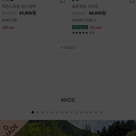
히든스트링 윈드점퍼
슬릿체크 스커트
34,800
원
49,000
원
87,000
원
98,000
원
size(S,M)
size(XS,S,M,L)
★★★★★
4.6
+ 더보기
MADE