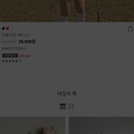
프릴카라 PK나시
39,900
원
49,800
원
size(XS,S,M,L)
★★★★★
5
데일리 룩