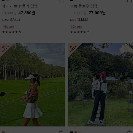
버디 리브 반폴라 집업
슬림 플로우 집업
47,880
원
77,000
원
79,800
원
110,000
원
size(S,M,L)
size(S,M,L)
★★★★★
5
★★★★★
5