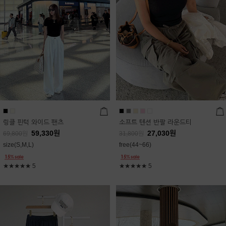
링클 핀턱 와이드 팬츠
소프트 텐션 반팔 라운드티
59,330
원
27,030
원
69,800
원
31,800
원
size(S,M,L)
free(44~66)
★★★★★
5
★★★★★
5