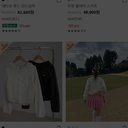
액티브 후드 윈드점퍼
리벳 플레어 스커트
61,600
원
48,900
원
88,000
원
69,800
원
size(S,M,L)
size(S,M)
★★★★★
5
★★★★
4.4