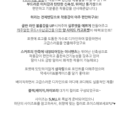
부드러운 터치감과
탄탄한 신축성, 뛰어난 통기성
으로
편안하고 기분좋은 착용감을 선사해준답니다:)
허리는 전체밴딩으로 착용감이 아주 편안하구요!
골반 라인 볼륨감을 UP
시켜주며
실루엣을 예쁘게
만들어주고
캐주얼한 무드+수납공간을 더한
양 사이드 카고포켓
이 매력포인트!
포켓에 로고를 도톰한 자수로 디자인하여 깔끔하면서
고급스러움을 연출해주었구요
스커트의 안쪽에 내장되어있는 이너팬츠
는 뛰어난 신축성으로
착용감이 편안하고 흡한속건기능성을 갖추고 있어
땀이 나도 금방 말라서 쾌적한 착용이 가능해요:)
포켓에 밋밋하지않게
삼각링
으로 포인트를 더해주었으며
악세사리&볼케이스를 달기 좋아요!
베이직하면서 고급스러운 디자인으로 어디에 코디해도 실용적인 제품!
블랙,베이지,아이보리
! 3가지 컬러로 구성되었구요~
사이즈는
S,M,L
로 폭넓게 준비되어있으니
하단의 사이즈표를 참고하셔서, 취향에 맞는 컬러로 초이스해보세요ºUº♥