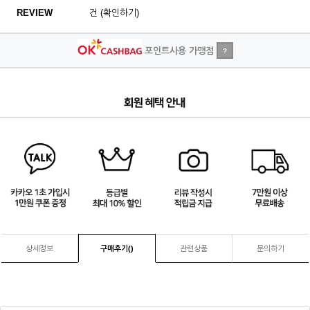
REVIEW
건 (확인하기)
포인트사용 가맹점
?
4
/
4
상세정보
구매후기(
)
관련상품
문의하기