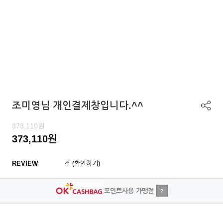
조미영님 개인결제창입니다.^^
373,110
원
373,110
원
REVIEW
건 (확인하기)
포인트사용 가맹점
?