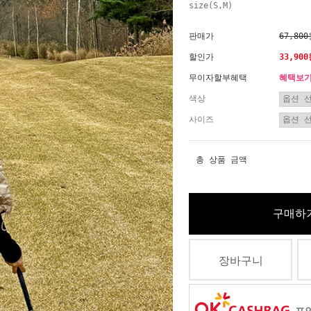
size(S,M)
판매가
67,80
할인가
33,90
무이자할부혜택
혜택보
색상
사이즈
총 상품 금액
구매하
장바구니