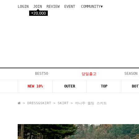
LOGIN
JOIN
REVIEW
EVENT
COMMUNITY▼
공지사항
이벤트
등급안내
상품후기
Q&A게시판
VIP게시판
개인결제
입고지연
BEST50
SEASON
당일출고
인스타이벤트
NEW 10%
OUTER
TOP
BOT
모델지원
>
DRESS&SKIRT
>
SKIRT
> 까나주 퀼팅 스커트