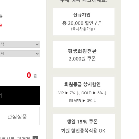
0원
0원
기
0
원
기
관심상품