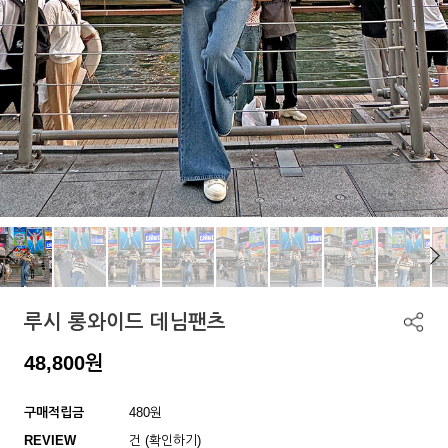
루시 롱와이드 데님팬츠
48,800
원
구매적립금
480원
REVIEW
건 (확인하기)