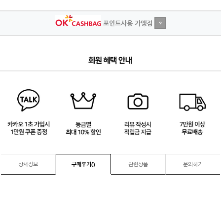
포인트사용 가맹점
?
4
/
4
상세정보
구매후기(
)
관련상품
문의하기