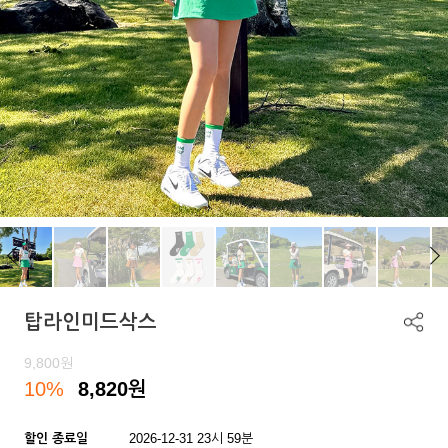
탑라인미드삭스
9,800
원
10%
8,820
원
할인 종료일
2026-12-31 23시 59분