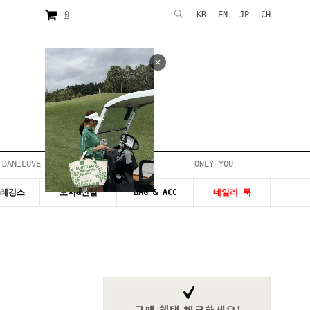
0
KR
EN
JP
CH
 DANILOVE
ONLY YOU
시즌20~50%세일
&레깅스
모자&신발
BAG & ACC
데일리 룩