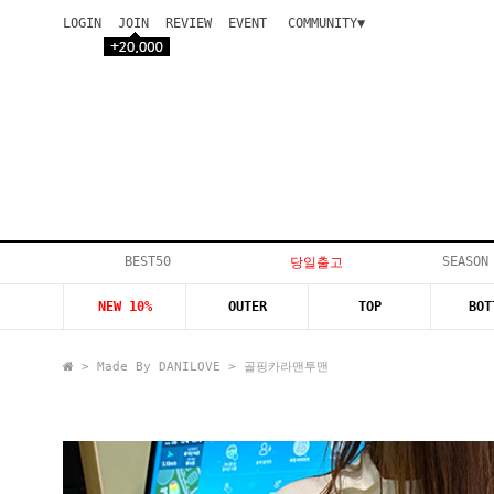
LOGIN
JOIN
REVIEW
EVENT
COMMUNITY▼
공지사항
이벤트
등급안내
상품후기
Q&A게시판
VIP게시판
개인결제
입고지연
BEST50
SEASON
당일출고
인스타이벤트
NEW 10%
OUTER
TOP
BOT
모델지원
>
Made By DANILOVE
> 골핑카라맨투맨