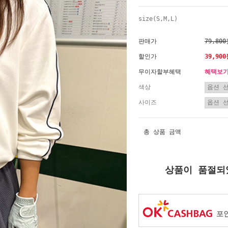
size(S,M,L)
판매가
79,80
할인가
39,90
무이자할부혜택
혜택보
색상
사이즈
총 상품 금액
상품이 품절되
포인