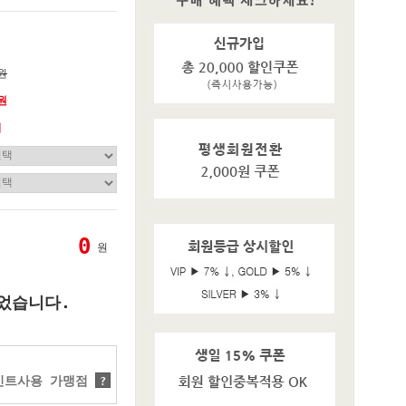
0원
0원
기
0
원
었습니다.
트사용 가맹점
?