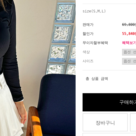
size(S,M,L)
판매가
69,80
할인가
55,84
무이자할부혜택
혜택보
색상
사이즈
총 상품 금액
구매하
장바구니