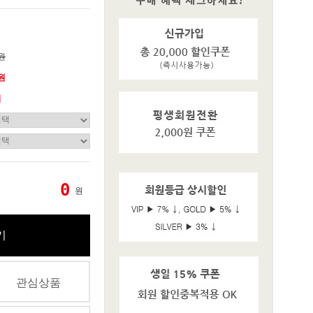
0원
0원
기
0
원
기
관심상품