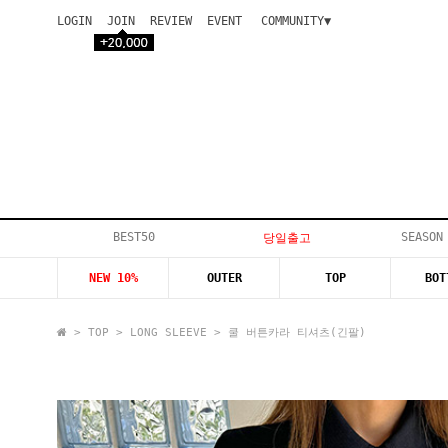
LOGIN
JOIN
REVIEW
EVENT
COMMUNITY▼
공지사항
이벤트
등급안내
상품후기
Q&A게시판
VIP게시판
개인결제
입고지연
BEST50
SEASON
당일출고
인스타이벤트
NEW 10%
OUTER
TOP
BOT
모델지원
>
TOP
>
LONG SLEEVE
> 쿨 버튼카라 티셔츠(긴팔)