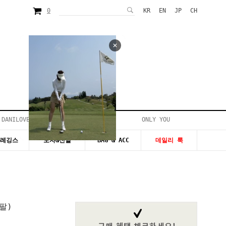
0
KR
EN
JP
CH
 DANILOVE
ONLY YOU
시즌20~50%세일
&레깅스
모자&신발
BAG & ACC
데일리 룩
팔)