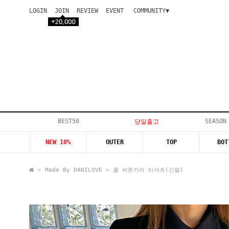
LOGIN
JOIN
REVIEW
EVENT
COMMUNITY▼
공지사항
이벤트
등급안내
상품후기
Q&A게시판
VIP게시판
개인결제
입고지연
BEST50
SEASON
당일출고
인스타이벤트
NEW 10%
OUTER
TOP
BOT
모델지원
>
Made By DANILOVE
> 쿨 버튼카라 티셔츠(긴팔)