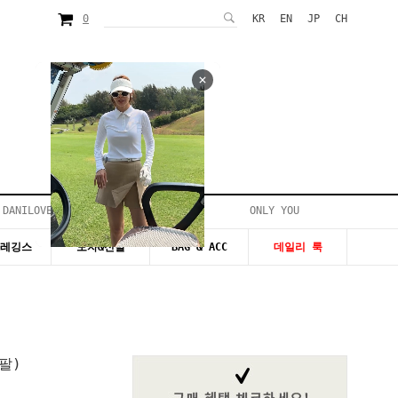
0
KR
EN
JP
CH
 DANILOVE
ONLY YOU
시즌20~50%세일
&레깅스
모자&신발
BAG & ACC
데일리 룩
팔)