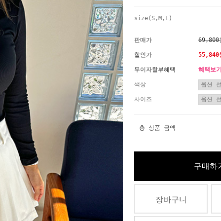
size(S,M,L)
판매가
69,80
할인가
55,84
무이자할부혜택
혜택보
색상
사이즈
총 상품 금액
구매하
장바구니