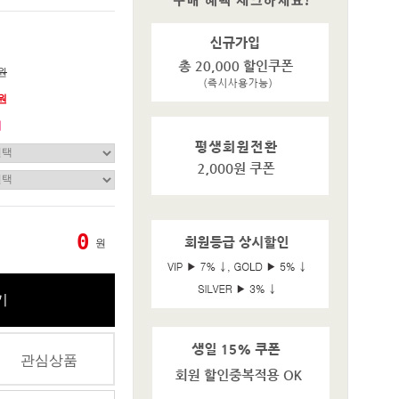
0원
0원
기
0
원
기
관심상품