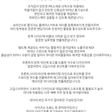
조직감이 탄탄한 PK소재로 단독으로 착용해도
까끌거림이 없고 탄탄한 신축성과 뛰어난 통기성으로
편안하고 쾌적한 착용감을 제공해서
퍼포먼스에만 집중할 수 있도록 해준답니다:)
A라인으로 펼쳐지는 플레어스커트로 허리를 잘록해보이게 만들어주며
허리 뒷부분은 쫀쫀한 밴딩처리로 안정적인 활동을 할수있도록 도와주구요~
왼쪽 사이드에 버클과 지퍼로 입고 벗기 편하며
깔끔한 실루엣을 연출해준답니다:)
별도록 제공되는 속바지는 활동적인 움직임에도 노출걱정 NO!
뛰어난 스판으로 착용하지 않은것처럼 편안하며
흡습성이 뛰어나 수분이 금방 말라서 무더운 야외활동에도 쾌적한 착용감을 선사해주어요:)
프론트의 왼쪽 하단에 로고를 도톰한 자수로 디자인하여
깔끔하면서 고급스러운 포인트를 더해주었구요
프론트,사이드라인에 배색파이핑 라인으로 포인트를 주어
스포티한 무드를 연출해주며 레그라인을 길어보이게 만들어줘
매끄러운 바디라인을 연출해준답니다:D
고급스러우면서 스포티한 디자인으로 데일리웨어,스포츠룩 등 활용도가 높아
어디에 착용해도 너무 예뻐 자주 찾게 될 아이템이에요
네이비,와인 두가지 컬러로만 구성되었구요!
사이즈는 S,M,L 로 준비되어있으니
하단의 사이즈표를 참고하셔서 초이스해주세요♡