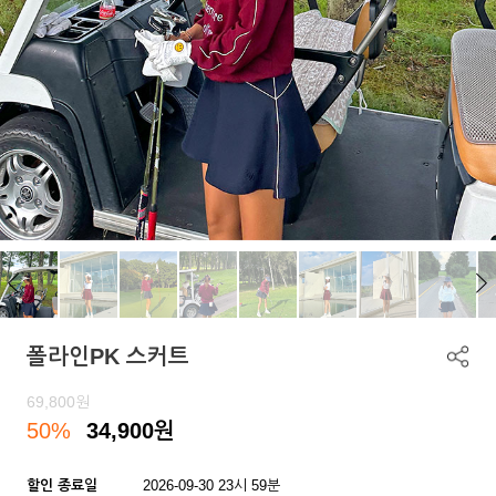
폴라인PK 스커트
69,800
원
50%
34,900
원
할인 종료일
2026-09-30 23시 59분