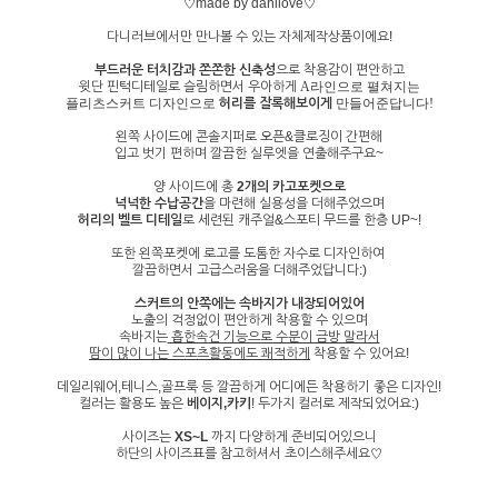
♡made by danilove♡
다니러브에서만 만나볼 수 있는 자체제작상품이에요!
부드러운 터치감과 쫀쫀한 신축성
으로 착용감이 편안하고
윗단 핀턱디테일로 슬림하면서 우아하게
A라인으로 펼쳐지는
플리츠스커트 디자인으로
허리를 잘록해보이게
만들어준답니다!
왼쪽 사이드에 콘솔지퍼로 오픈&클로징이 간편해
입고 벗기 편하며 깔끔한 실루엣을 연출해주구요~
양 사이드에 총
2개의 카고포켓으로
넉넉한 수납공간
을 마련해 실용성을 더해주었으며
허리의 벨트 디테일
로 세련된 캐주얼&스포티 무드를 한층 UP~!
또한 왼쪽포켓에 로고를 도톰한 자수로 디자인하여
깔끔하면서 고급스러움을 더해주었답니다:)
스커트의 안쪽에는 속바지가 내장되어있어
노출의 걱정없이 편안하게 착용할 수 있으며
속바지는
흡한속건 기능으로 수분이 금방 말라서
땀이 많이 나는 스포츠활동에도 쾌적하게
착용할 수 있어요!
데일리웨어,테니스,골프룩 등 깔끔하게 어디에든 착용하기 좋은 디자인!
컬러는 활용도 높은
베이지,카키
! 두가지 컬러로 제작되었어요:)
사이즈는
XS~L
까지 다양하게 준비되어있으니
하단의 사이즈표를 참고하셔서 초이스해주세요♡