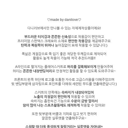
♡made by danilove♡
다니러브에서만 만나볼 수 있는 자체제작상품이에요!
부드러운 터치감과 쫀쫀한 신축성
으로 착용감이 편안하고
프리미엄 스판덱스 크레오라 소재로
편안한 착용감
을 제공해주구요
탄력과 복원력이 뛰어나
늘어짐없이 오래 착용할 수 있답니다:)
폭넓은 계절감으로 쭉 입기 좋은 적당한 두께감으로 제작되어
활용도 높게 착용이 가능해 적극 추천드려용!!
A라인으로 펼쳐지는 플레어스커트로
허리를 잘록해보이게
만들어주며
허리는
쫀쫀한 내장밴딩처리
로 안정적인 활동을 할 수 있도록 도와주구요~
프론트의 왼쪽 하단에 로고를 도톰한 자수로 고급스러움을 더해주었으며
뒷 밴딩부분에 삼각링으로 포인트를 더해줘 세련된 무드를 연출해준답니다:)
스커트의 안쪽에는
속바지가 내장되어있어
노출의 걱정없이 편안하게
착용할 수 있으며
속바지는 흡한속건 기능으로
수분이 금방 말라서
땀이 많이 나는 스포츠활동에도 쾌적하게
착용할 수 있어요!
또한 뒷부분에 버클과 지퍼로 입고 벗기 편하며
깔끔한 실루엣을 연출해주구요~
스윙할 때 더욱 풍성하게 찰랑거리는 실루엣을 자아내는