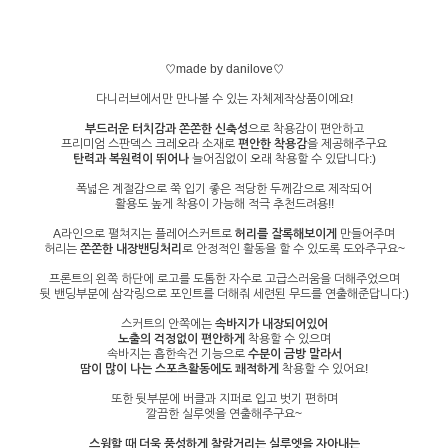
♡made by danilove♡
다니러브에서만 만나볼 수 있는 자체제작상품이에요!
부드러운 터치감과 쫀쫀한 신축성
으로 착용감이 편안하고
프리미엄 스판덱스 크레오라 소재로
편안한 착용감
을 제공해주구요
탄력과 복원력이 뛰어나
늘어짐없이 오래 착용할 수 있답니다:)
폭넓은 계절감으로 쭉 입기 좋은 적당한 두께감으로 제작되어
활용도 높게 착용이 가능해 적극 추천드려용!!
A라인으로 펼쳐지는 플레어스커트로
허리를 잘록해보이게
만들어주며
허리는
쫀쫀한 내장밴딩처리
로 안정적인 활동을 할 수 있도록 도와주구요~
프론트의 왼쪽 하단에 로고를 도톰한 자수로 고급스러움을 더해주었으며
뒷 밴딩부분에 삼각링으로 포인트를 더해줘 세련된 무드를 연출해준답니다:)
스커트의 안쪽에는
속바지가 내장되어있어
노출의 걱정없이 편안하게
착용할 수 있으며
속바지는 흡한속건 기능으로
수분이 금방 말라서
땀이 많이 나는 스포츠활동에도 쾌적하게
착용할 수 있어요!
또한 뒷부분에 버클과 지퍼로 입고 벗기 편하며
깔끔한 실루엣을 연출해주구요~
스윙할 때 더욱 풍성하게 찰랑거리는 실루엣을 자아내는