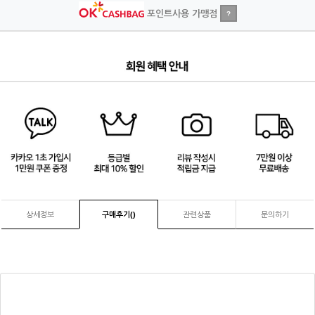
포인트사용 가맹점
?
4
/
4
상세정보
구매후기(
)
관련상품
문의하기