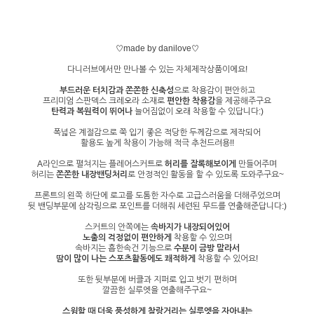
♡made by danilove♡
다니러브에서만 만나볼 수 있는 자체제작상품이에요!
부드러운 터치감과 쫀쫀한 신축성
으로 착용감이 편안하고
프리미엄 스판덱스 크레오라 소재로
편안한 착용감
을 제공해주구요
탄력과 복원력이 뛰어나
늘어짐없이 오래 착용할 수 있답니다:)
폭넓은 계절감으로 쭉 입기 좋은 적당한 두께감으로 제작되어
활용도 높게 착용이 가능해 적극 추천드려용!!
A라인으로 펼쳐지는 플레어스커트로
허리를 잘록해보이게
만들어주며
허리는
쫀쫀한 내장밴딩처리
로 안정적인 활동을 할 수 있도록 도와주구요~
프론트의 왼쪽 하단에 로고를 도톰한 자수로 고급스러움을 더해주었으며
뒷 밴딩부분에 삼각링으로 포인트를 더해줘 세련된 무드를 연출해준답니다:)
스커트의 안쪽에는
속바지가 내장되어있어
노출의 걱정없이 편안하게
착용할 수 있으며
속바지는 흡한속건 기능으로
수분이 금방 말라서
땀이 많이 나는 스포츠활동에도 쾌적하게
착용할 수 있어요!
또한 뒷부분에 버클과 지퍼로 입고 벗기 편하며
깔끔한 실루엣을 연출해주구요~
스윙할 때 더욱 풍성하게 찰랑거리는 실루엣을 자아내는