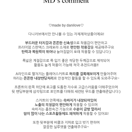
♡made by danilove♡
다니러브에서만 만나볼 수 있는 자체제작상품이에요!
부드러운 터치감과 쫀쫀한 신축성
으로 착용감이 편안하고
프리미엄 스판덱스 크레오라 소재로
편안한 착용감
을 제공해주구요
탄력과 복원력이 뛰어나
늘어짐없이 오래 착용할 수 있답니다:)
폭넓은 계절감으로 쭉 입기 좋은 적당한 두께감으로 제작되어
활용도 높게 착용이 가능해 적극 추천드려용!!
A라인으로 펼쳐지는 플레어스커트로
허리를 잘록해보이게
만들어주며
허리는
쫀쫀한 내장밴딩처리
로 안정적인 활동을 할 수 있도록 도와주구요~
프론트의 왼쪽 하단에 로고를 도톰한 자수로 고급스러움을 더해주었으며
뒷 밴딩부분에 삼각링으로 포인트를 더해줘 세련된 무드를 연출해준답니다:)
스커트의 안쪽에는
속바지가 내장되어있어
노출의 걱정없이 편안하게
착용할 수 있으며
속바지는 흡한속건 기능으로
수분이 금방 말라서
땀이 많이 나는 스포츠활동에도 쾌적하게
착용할 수 있어요!
또한 뒷부분에 버클과 지퍼로 입고 벗기 편하며
깔끔한 실루엣을 연출해주구요~