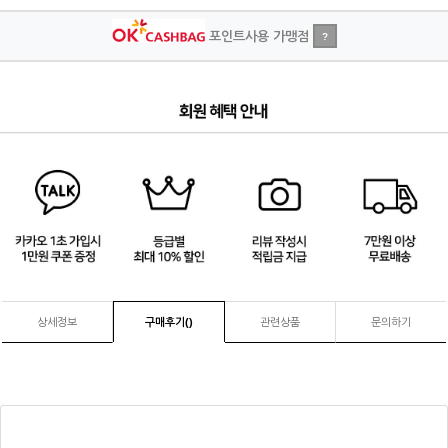
포인트사용 가맹점
?
4
/
4
상세정보
구매후기(
)
관련상품
문의하기