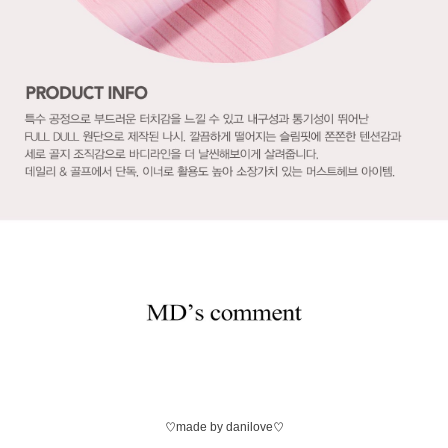
♡made by danilove♡