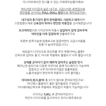
다니러브에서만 만나볼 수 있는 자체제작상품이에요!
부드러운 터치감과 높은 내구성, 고급스러운 표면감
으로
편안함을 선사하는
FULL DULL 원단
으로 제작되었구요~
내구성과 통기성이 좋아 한여름에도 시원하고 쾌적
하며
스판함량소재로
신축성이 뛰어나 편안한 착용감
을 선사해준답니다!
모크넥라인
으로 디자인하여 착용시
답답하지 않게 감싸주며
넥라인을 더욱 깔끔하게
연출해주구요
프론트 왼쪽가슴에 원형로고로 깔끔하면서 고급스러움을
한층 더 높여주었답니다:)
세로골지 디자인으로 포인트를 주어 체형커버는 물론!!
단독으로 입어도 좋고, 이너로 착용해도 활용도가 너무 좋답니다:D
상체를 군더더기 없이 예쁘게 잡아주는 슬림한 핏
에
페미닌한 분위기로 다양한 아우터와 함께 믹스매치가 가능하며
깜끔하고 너무 타이트하지않은 암홀부분은
노출걱정없이 편안하게 착용하기 너무 좋아용:)
아이보리,핑크,블랙
! 총 3가지 컬러로 준비되어있구요~
어디에나 활용하기 좋은 컬러들로만 구성되어
이너웨어&단독으로 착용해도 부담없이 착용이 가능하답니다!
사이즈는
S,M,L
로 준비되어있으니
하단의 사이즈표를 참고하셔서 초이스해주세요:D