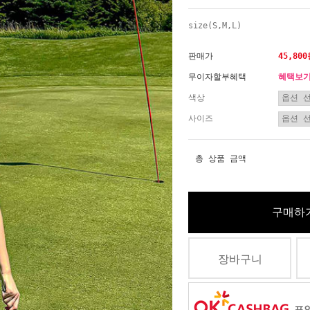
size(S,M,L)
판매가
45,80
무이자할부혜택
혜택보
색상
사이즈
총 상품 금액
구매하
장바구니
포인