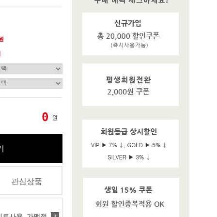
0원
기
0
원
기
관심상품
트사용 가맹점