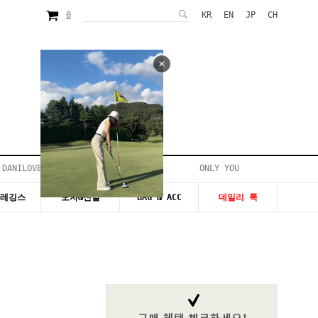
0
KR
EN
JP
CH
 DANILOVE
ONLY YOU
시즌20~50%세일
&레깅스
모자&신발
BAG & ACC
데일리 룩