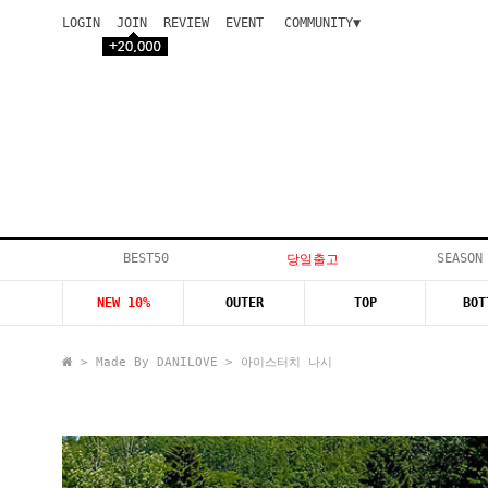
LOGIN
JOIN
REVIEW
EVENT
COMMUNITY▼
공지사항
이벤트
등급안내
상품후기
Q&A게시판
VIP게시판
개인결제
입고지연
BEST50
SEASON
당일출고
인스타이벤트
NEW 10%
OUTER
TOP
BOT
모델지원
>
Made By DANILOVE
> 아이스터치 나시