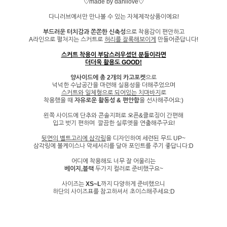
♡made by danilove♡
다니러브에서만 만나볼 수 있는 자체제작상품이에요!
부드러운 터치감과 쫀쫀한 신축성
으로 착용감이 편안하고
A라인으로 펼쳐지는 스커트로
허리를 잘록해보이게
만들어준답니다!
스커트 착용이 부담스러우셨던 분들이라면
더더욱 활용도 GOOD!
양사이드에 총 2개의 카고포켓
으로
넉넉한 수납공간을 마련해 실용성을 더해주었으며
스커트와 일체형으로 되어있는 치마바지
로
착용했을 때
자유로운 활동성 & 편안함
을 선사해주어요:)
왼쪽 사이드에 단추와 콘솔지퍼로 오픈&클로징이 간편해
입고 벗기 편하며 깔끔한 실루엣을 연출해주구요!
뒷면의 벨트고리에 삼각링
을 디자인하여 세련된 무드 UP~
삼각링에 볼케이스나 악세서리를 달아 포인트를 주기 좋답니다:D
어디에 착용해도 너무 잘 어울리는
베이지,블랙
두가지 컬러로 준비했구요~
사이즈는
XS~L
까지 다양하게 준비했으니
하단의 사이즈표를 참고하셔서 초이스해주세요:D