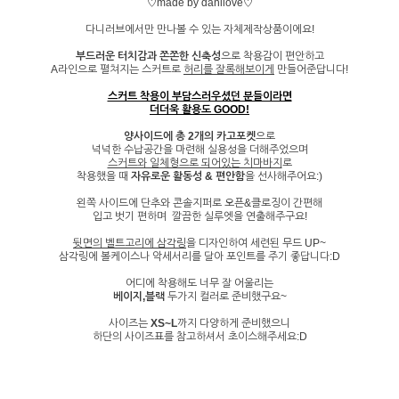
♡made by danilove♡
다니러브에서만 만나볼 수 있는 자체제작상품이에요!
부드러운 터치감과 쫀쫀한 신축성
으로 착용감이 편안하고
A라인으로 펼쳐지는 스커트로
허리를 잘록해보이게
만들어준답니다!
스커트 착용이 부담스러우셨던 분들이라면
더더욱 활용도 GOOD!
양사이드에 총 2개의 카고포켓
으로
넉넉한 수납공간을 마련해 실용성을 더해주었으며
스커트와 일체형으로 되어있는 치마바지
로
착용했을 때
자유로운 활동성 & 편안함
을 선사해주어요:)
왼쪽 사이드에 단추와 콘솔지퍼로 오픈&클로징이 간편해
입고 벗기 편하며 깔끔한 실루엣을 연출해주구요!
뒷면의 벨트고리에 삼각링
을 디자인하여 세련된 무드 UP~
삼각링에 볼케이스나 악세서리를 달아 포인트를 주기 좋답니다:D
어디에 착용해도 너무 잘 어울리는
베이지,블랙
두가지 컬러로 준비했구요~
사이즈는
XS~L
까지 다양하게 준비했으니
하단의 사이즈표를 참고하셔서 초이스해주세요:D