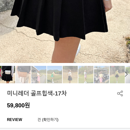
미니레더 골프힙색-17차
59,800
원
REVIEW
건 (확인하기)