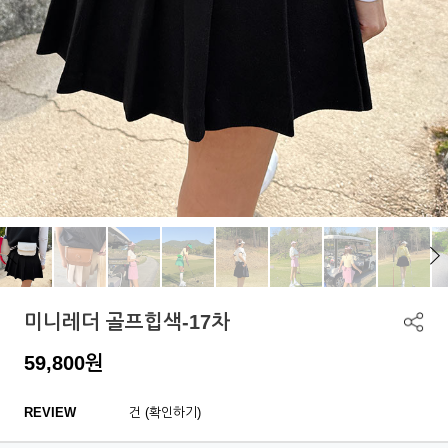
미니레더 골프힙색-17차
59,800
원
REVIEW
건 (확인하기)