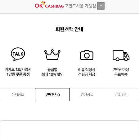
포인트사용 가맹점
?
4
/
4
상세정보
구매후기(
)
관련상품
문의하기