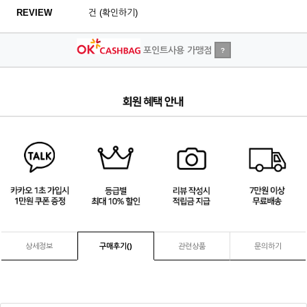
REVIEW
건 (확인하기)
포인트사용 가맹점
?
4
/
4
상세정보
구매후기(
)
관련상품
문의하기