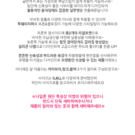
골반까지 오는 기장으로 부담스럽지 않게 착용이 가능하구요~
밑단에 신축성이 좋은 시보리를 와이드하게 디자인되어
활동적인 움직임에도 깔끔한 실루엣
을 연출해준답니다!
넉넉한 암홀로 다양한 이너와 함께 착용할 수 있으며
투웨이지퍼
로 오픈&클로징이 가능해 다양한 스타일링이 가능해요:D
프론트 양사이드에
총2개의 리얼포켓
으로
넉넉한 수납공간을 마련해 실용성을 더해줬구요~
오른쪽 가슴에 로고는
힘껏 잡아당겨도 갈라짐 현상없는
실리콘 나염
으로 디자인하여 고급스러운 무드와 퀄리티를 한층 UP!
쫀쫀한 신축성과 부드러운 촉감
에 착용했을때 편안함을 선사해주며
유행을 타지않는 디자인으로
오랫동안 소장할 수 있는 제품
이에요:)
어디에든 잘 어울리는
아이보리,핑크,블랙
3가지 컬러로 구성되었구요~
사이즈는
S,M,L
로 다양하게 준비했으며
하단의 사이즈표를 참고하셔서 초이스해주세요:D
※나일론 원단 특성상 이염의 위험이 있으니
반드시 단독 세탁하여주시거나
제품의 컬러와 맞는 옷과 함께 세탁해주세요※