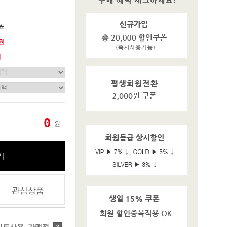
0원
0원
기
0
원
기
관심상품