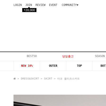
LOGIN
JOIN
REVIEW
EVENT
COMMUNITY▼
공지사항
이벤트
등급안내
상품후기
Q&A게시판
VIP게시판
개인결제
입고지연
BEST50
SEASON
당일출고
인스타이벤트
NEW 10%
OUTER
TOP
BOT
모델지원
>
DRESS&SKIRT
>
SKIRT
> 아코 플리츠스커트