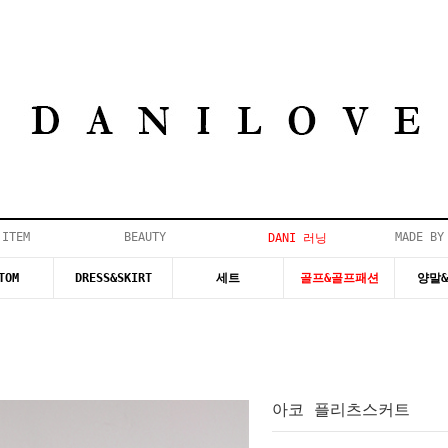
 ITEM
BEAUTY
MADE BY
DANI 러닝
TOM
DRESS&SKIRT
세트
골프&골프패션
양말
아코 플리츠스커트