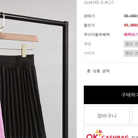
size(XS,S,M,L)
판매가
98,00
할인가
49,00
무이자할부혜택
혜택보
색상
사이즈
총 상품 금액
구매하
장바구니