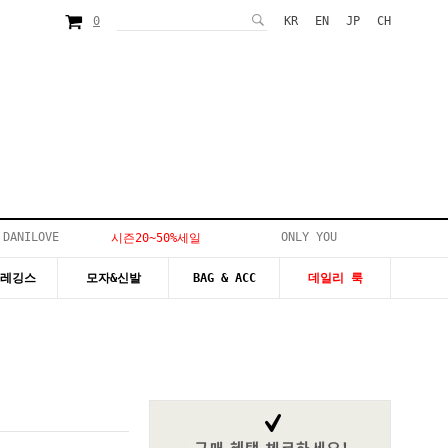
0
KR
EN
JP
CH
 DANILOVE
ONLY YOU
시즌20~50%세일
&레깅스
모자&신발
BAG & ACC
데일리 룩