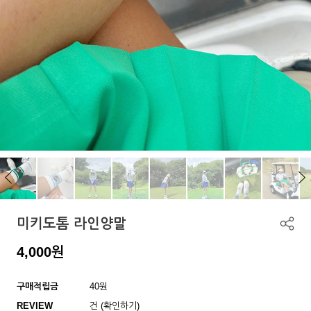
미키도톰 라인양말
4,000
원
구매적립금
40원
REVIEW
건 (확인하기)