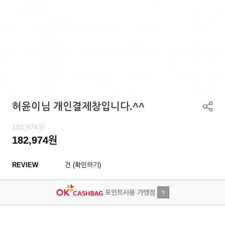
허윤이님 개인결제창입니다.^^
182,974
원
182,974
원
REVIEW
건 (확인하기)
포인트사용 가맹점
?