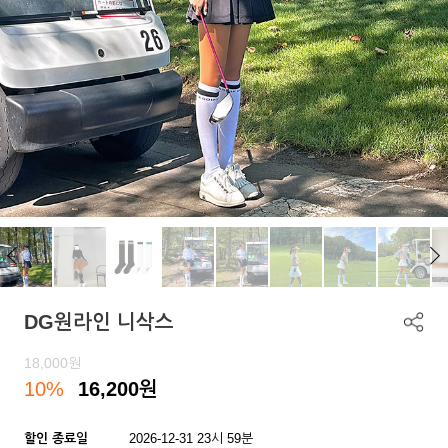
DG원라인 니삭스
18,000
원
10%
16,200
원
할인 종료일
2026-12-31 23시 59분