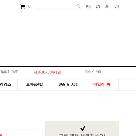
0
KR
EN
JP
CH
 DANILOVE
ONLY YOU
시즌20~50%세일
&레깅스
모자&신발
BAG & ACC
데일리 룩
0원