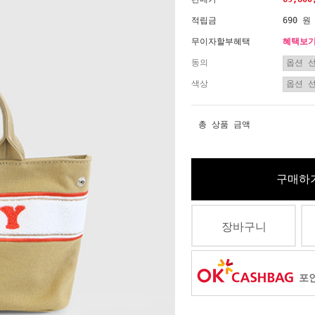
적립금
690 원
무이자할부혜택
혜택보
동의
색상
총 상품 금액
구매하
장바구니
포인