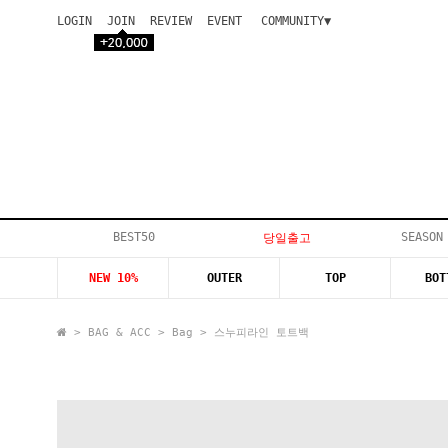
LOGIN
JOIN
REVIEW
EVENT
COMMUNITY▼
공지사항
이벤트
등급안내
상품후기
Q&A게시판
VIP게시판
개인결제
입고지연
BEST50
SEASON
당일출고
인스타이벤트
NEW 10%
OUTER
TOP
BOT
모델지원
>
BAG & ACC
>
Bag
> 스누피라인 토트백