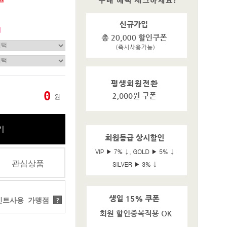
기
0
원
기
관심상품
트사용 가맹점
?