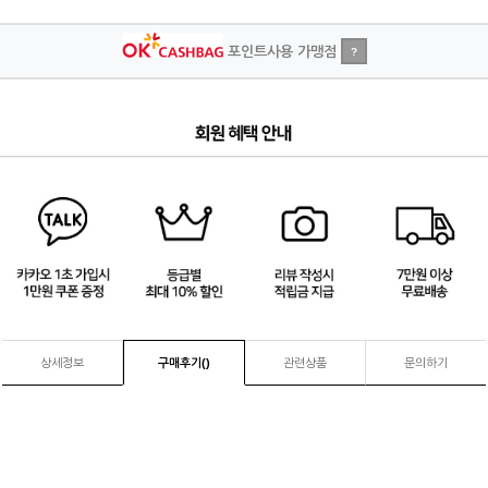
포인트사용 가맹점
?
4
/
4
상세정보
구매후기(
)
관련상품
문의하기