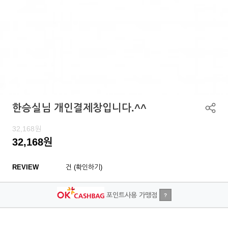
한승실님 개인결제창입니다.^^
32,168
원
32,168
원
REVIEW
건 (확인하기)
포인트사용 가맹점
?