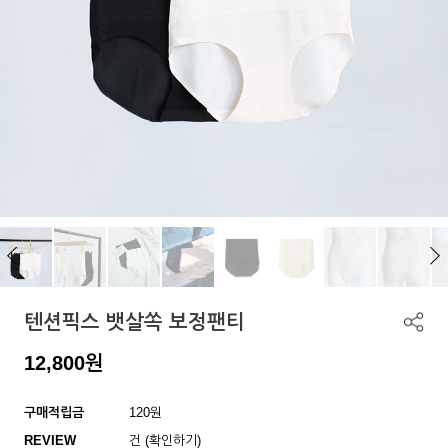
텐션픽스 뱃살쏙 보정팬티
12,800
원
구매적립금
120원
REVIEW
건 (확인하기)