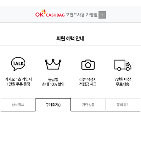
포인트사용 가맹점
?
4
/
4
상세정보
구매후기(
)
관련상품
문의하기