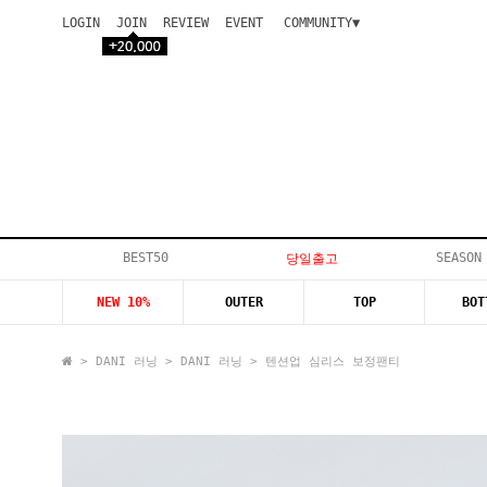
LOGIN
JOIN
REVIEW
EVENT
COMMUNITY▼
공지사항
이벤트
등급안내
상품후기
Q&A게시판
VIP게시판
개인결제
입고지연
BEST50
SEASON
당일출고
인스타이벤트
NEW 10%
OUTER
TOP
BOT
모델지원
>
DANI 러닝
>
DANI 러닝
> 텐션업 심리스 보정팬티