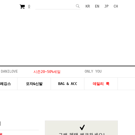
0
KR
EN
JP
CH
 DANILOVE
ONLY YOU
시즌20~50%세일
&레깅스
모자&신발
BAG & ACC
데일리 룩
티
0원