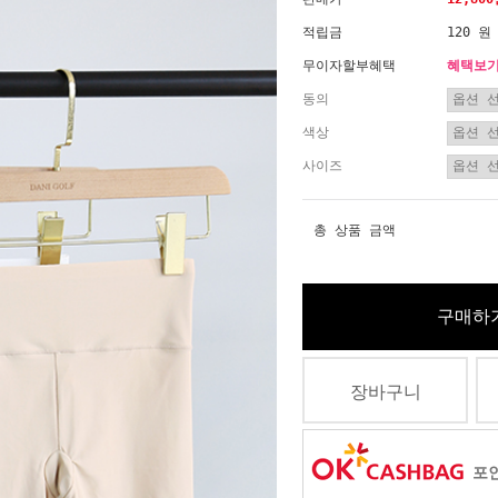
적립금
120 원
무이자할부혜택
혜택보
동의
색상
사이즈
총 상품 금액
구매하
장바구니
포인