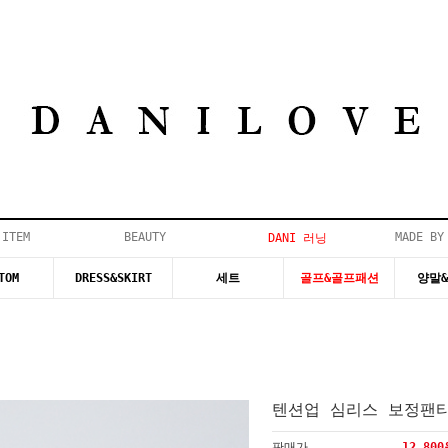
 ITEM
BEAUTY
MADE BY
DANI 러닝
TOM
DRESS&SKIRT
세트
골프&골프패션
양말
텐션업 심리스 보정팬
판매가
12,80