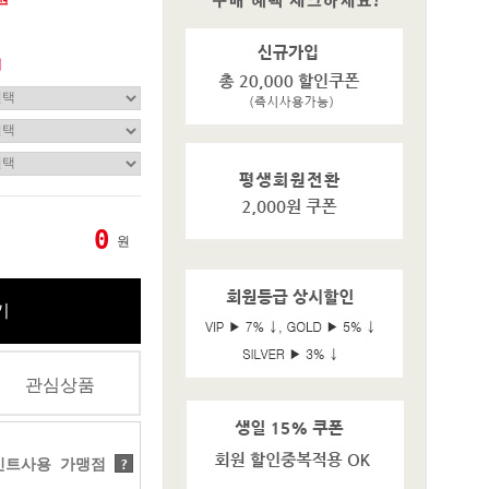
기
0
원
기
관심상품
트사용 가맹점
?