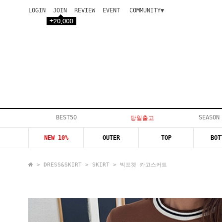
LOGIN
JOIN
REVIEW
EVENT
COMMUNITY▼
공지사항
이벤트
등급안내
상품후기
Q&A게시판
VIP게시판
개인결제
입고지연
BEST50
SEASON
당일출고
인스타이벤트
NEW 10%
OUTER
TOP
BOT
모델지원
>
DRESS&SKIRT
>
SKIRT
> 빅포켓 카고스커트