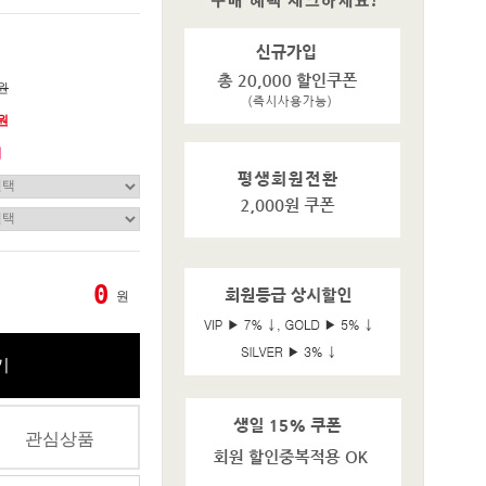
0원
0원
기
0
원
기
관심상품