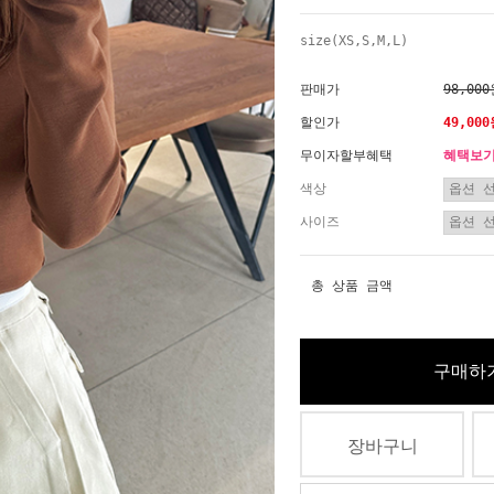
size(XS,S,M,L)
판매가
98,00
할인가
49,00
무이자할부혜택
혜택보
색상
사이즈
총 상품 금액
구매하
장바구니