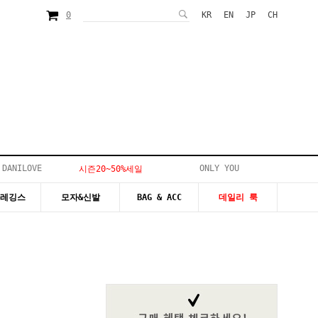
0
KR
EN
JP
CH
 DANILOVE
ONLY YOU
시즌20~50%세일
&레깅스
모자&신발
BAG & ACC
데일리 룩