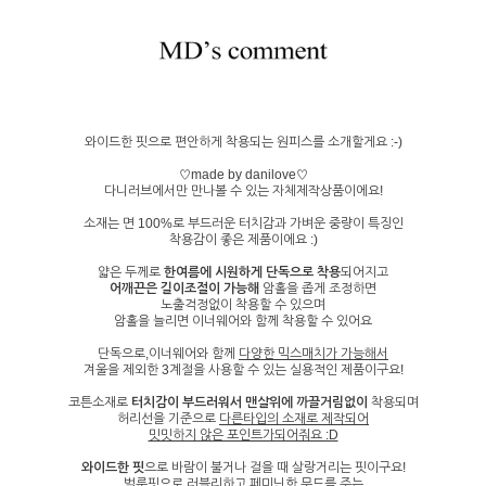
와이드한 핏으로 편안하게 착용되는 원피스를 소개할게요 :-)
♡made by danilove♡
다니러브에서만 만나볼 수 있는 자체제작상품이에요!
소재는 면 100%로 부드러운 터치감과 가벼운 중량이 특징인
착용감이 좋은 제품이에요 :)
얇은 두께로
한여름에 시원하게 단독으로 착용
되어지고
어깨끈은 길이조절이 가능해
암홀을 좁게 조정하면
노출걱정없이 착용할 수 있으며
암홀을 늘리면 이너웨어와 함께 착용할 수 있어요
단독으로,이너웨어와 함께
다양한 믹스매치가 가능해서
겨울을 제외한 3계절을 사용할 수 있는 실용적인 제품이구요!
코튼소재로
터치감이 부드러워서 맨살위에 까끌거림없이
착용되며
허리선을 기준으로
다른타입의 소재로 제작되어
밋밋하지 않은 포인트가되어줘요 :D
와이드한 핏
으로 바람이 불거나 걸을 때 살랑거리는 핏이구요!
벌룬핏으로 러블리하고 페미닌한 무드를 주는