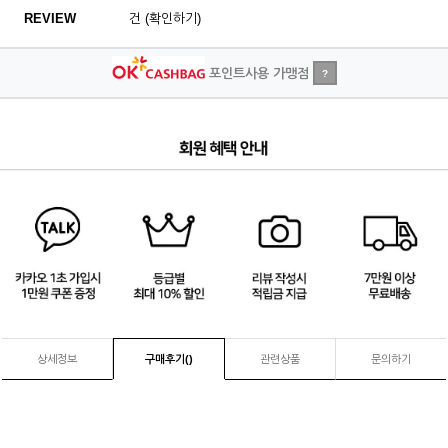
REVIEW
건 (확인하기)
포인트사용 가맹점
?
4
/
4
상세정보
구매후기(
)
관련상품
문의하기