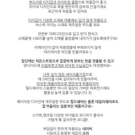
부드러운 터치감과 라이트한 중량
으로 착용감이 좋고
하이넥 디자인으로 목을 편안하게 감싸줘 간절기에도
포근하게 착용할 수 있어요
터치감이 시원한 소재로 여름에도 덥지 않게 착용되고
바스락 거리는 소재로 캐주얼한 무드를 줘요
전면부 지퍼디자인으로 입고 벗기 편하고
소매끝에 시보리를 넣어 소매를 올렸을때 내려가지 않도록해주구요!
어깨라인이 없어 착용했을때 부해보이지 않게
여리여리한 라인을 만들어줘요 :)
밑단에는 히든스트링으로 깔끔하게 원하는 핏을 연출할 수 있고
양사이드에
리얼포켓 2개로 넉넉한 수납공간
도 마련했어요~
너무 길지 않은 세미크롭기장
으로
레그라인을 더욱 길어보이게 만들어주며
넉넉한 레귤러핏으로 편안하게 착용
되어서
필드에서의 스윙뿐만 아니라 일상의 가벼운 퍼포먼스에도
활동성 높게 입을 수 있답니다 :D
베이직한 디자인에 캐주얼한 무드로
필드웨어는 물론 데일리웨어로도
잘 어울리는 실용적인 제품이구요~
스커트,팬츠등 다양한 아이템과 코디하기 좋아서
가볍게 툭 걸쳐주면 코디끝!
부담없이 편하게 착용되는
네이비
시원하고 청량한 색감의
소라