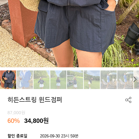
히든스트링 윈드점퍼
87,000
원
60%
34,800
원
할인 종료일
2026-09-30 23시 59분