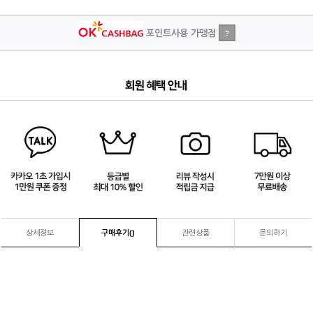
포인트사용 가맹점
?
4
/
4
상세정보
구매후기(
)
관련상품
문의하기