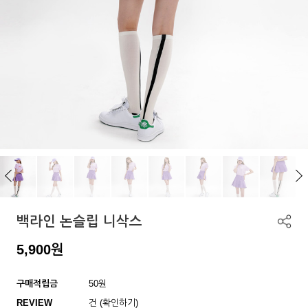
백라인 논슬립 니삭스
5,900
원
구매적립금
50원
REVIEW
건 (확인하기)