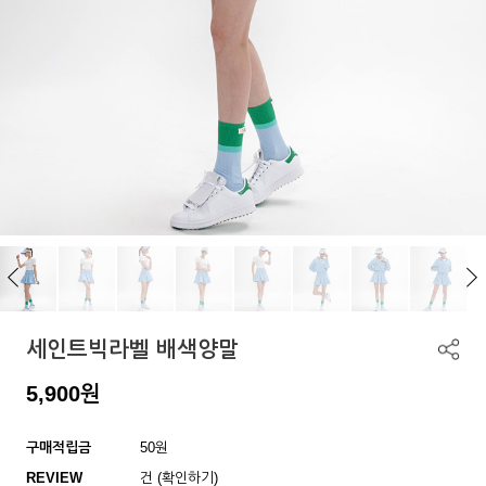
세인트빅라벨 배색양말
5,900
원
구매적립금
50원
REVIEW
건 (확인하기)