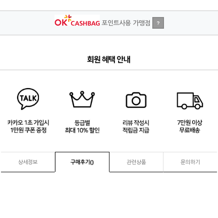
포인트사용 가맹점
?
4
/
4
상세정보
구매후기(
)
관련상품
문의하기