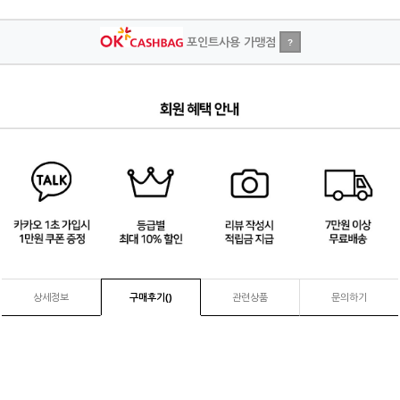
포인트사용 가맹점
?
4
/
4
상세정보
구매후기(
)
관련상품
문의하기