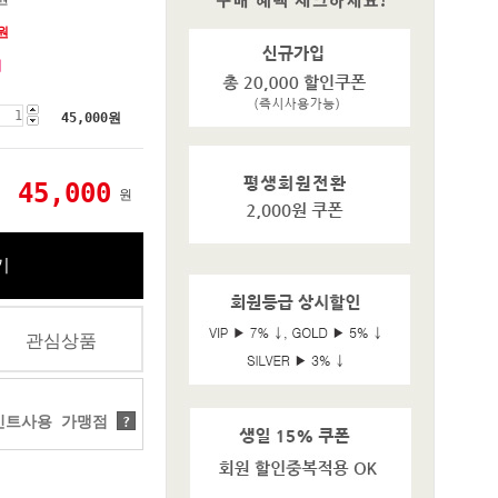
원
기
45,000
원
45,000
원
기
관심상품
트사용 가맹점
?