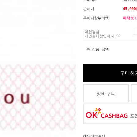
판매가
45,000
무이자할부혜택
혜택보
이현정님
개인결제창입니다.^^
총 상품 금액
구매하
장바구니
포인
해외배송결제