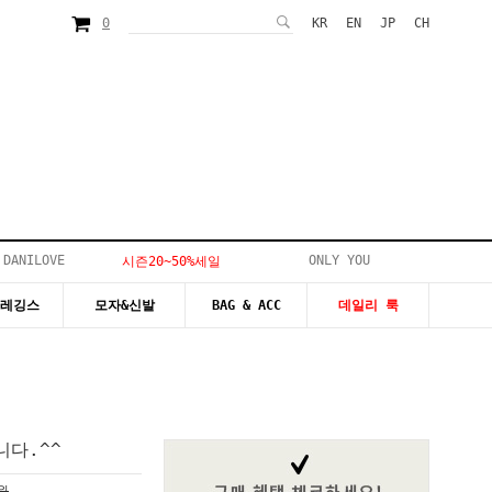
0
KR
EN
JP
CH
 DANILOVE
ONLY YOU
시즌20~50%세일
&레깅스
모자&신발
BAG & ACC
데일리 룩
다.^^
0원