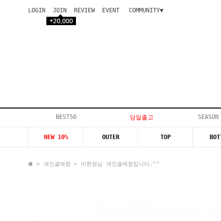
LOGIN
JOIN
REVIEW
EVENT
COMMUNITY▼
공지사항
이벤트
등급안내
상품후기
Q&A게시판
VIP게시판
개인결제
입고지연
BEST50
SEASON
당일출고
인스타이벤트
NEW 10%
OUTER
TOP
BOT
모델지원
>
개인결재창
> 이현정님 개인결제창입니다.^^