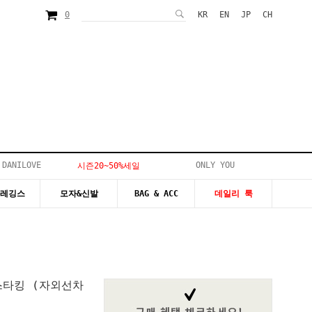
0
KR
EN
JP
CH
 DANILOVE
ONLY YOU
시즌20~50%세일
&레깅스
모자&신발
BAG & ACC
데일리 룩
스타킹 (자외선차