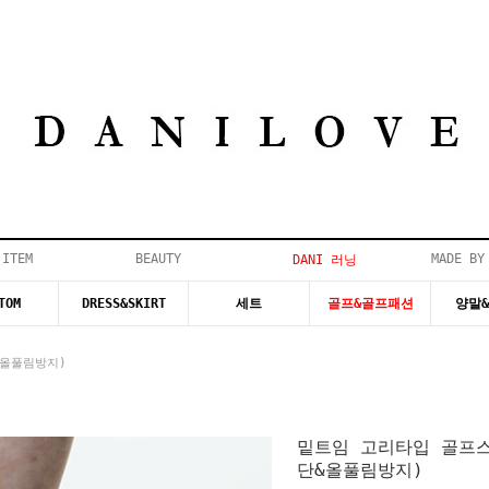
 ITEM
BEAUTY
MADE BY
DANI 러닝
TOM
DRESS&SKIRT
세트
골프&골프패션
양말
올풀림방지)
밑트임 고리타입 골프
단&올풀림방지)