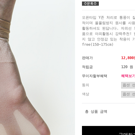
오픈타입 Y존 처리로 통풍이 
적이며 올풀림방지 원사를 사
활동하셔도 된답니다. 자외선 
품으로 야외활동시 강력추천! 
지 않고 안정감 있는 착용이 
free(150~175cm)
판매가
12,80
적립금
120 원
무이자할부혜택
혜택보
동의
색상
총 상품 금액
구매하