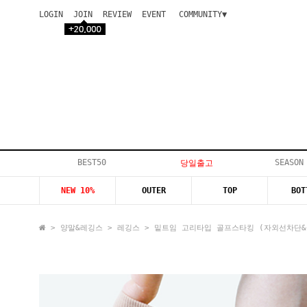
LOGIN
JOIN
REVIEW
EVENT
COMMUNITY▼
공지사항
이벤트
등급안내
상품후기
Q&A게시판
VIP게시판
개인결제
입고지연
BEST50
SEASON
당일출고
인스타이벤트
NEW 10%
OUTER
TOP
BOT
모델지원
>
양말&레깅스
>
레깅스
> 밑트임 고리타입 골프스타킹 (자외선차단&