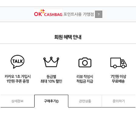
포인트사용 가맹점
?
4
/
4
상세정보
구매후기(
)
관련상품
문의하기