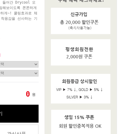
들어간 Drycool 오
슬림해보이도록 쫀쫀하게
하게~! 쿨링효과로 체
 착용감을 선사하는 기
원
기
0
원
기
관심상품