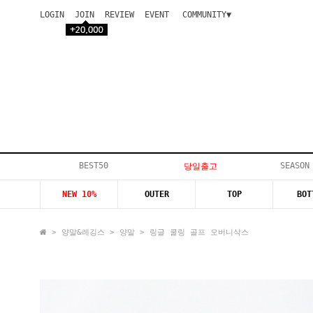
LOGIN
JOIN
REVIEW
EVENT
COMMUNITY▼
공지사항
이벤트
등급안내
상품후기
Q&A게시판
VIP게시판
개인결제
입고지연
BEST50
SEASON
당일출고
인스타이벤트
NEW 10%
OUTER
TOP
BOT
모델지원
>
양말&레깅스
>
양말
> 링글 쿨링 골프 오버니삭스