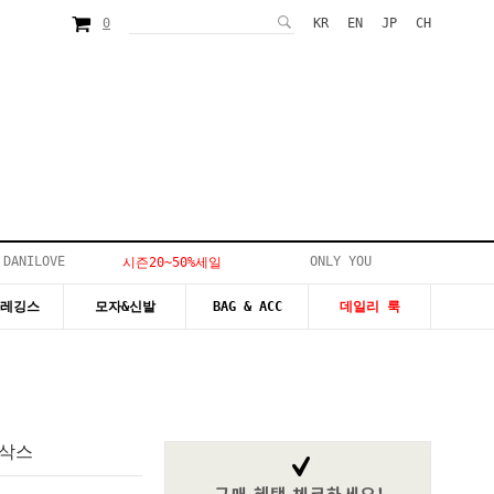
0
KR
EN
JP
CH
 DANILOVE
ONLY YOU
시즌20~50%세일
&레깅스
모자&신발
BAG & ACC
데일리 룩
니삭스