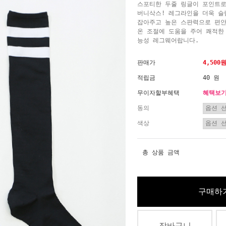
스포티한 두줄 링글이 포인트로 
버니삭스! 레그라인을 더욱 
잡아주고 높은 스판력으로 편안
온 조절에 도움을 주어 쾌적한
능성 레그웨어랍니다.
판매가
4,500
적립금
40 원
무이자할부혜택
혜택보
동의
색상
총 상품 금액
구매하
장바구니