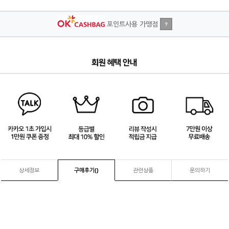
포인트사용 가맹점
?
4
/
4
상세정보
구매후기(
)
관련상품
문의하기