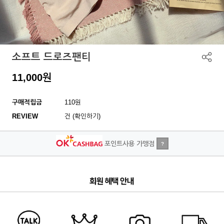
소프트 드로즈팬티
11,000
원
구매적립금
110원
REVIEW
건 (확인하기)
포인트사용 가맹점
?