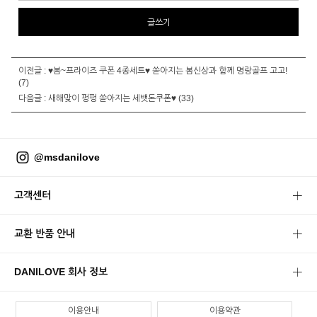
글쓰기
이전글 :
♥봄~프라이즈 쿠폰 4종세트♥ 쏟아지는 봄신상과 함께 명랑골프 고고!
(7)
다음글 :
새해맞이 펑펑 쏟아지는 세뱃돈쿠폰♥
(33)
@msdanilove
고객센터
교환 반품 안내
DANILOVE 회사 정보
이용안내
이용약관