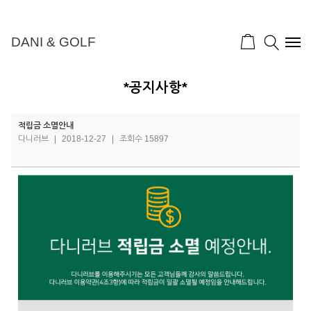
DANI & GOLF
*공지사항*
적립금 소멸안내
다니러브
|
2018-12-27
|
조회수 15897